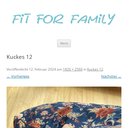
Zum
Inhalt
FIT FOR FAMILY
springen
Eine Familie werden in fürsorglicher Begleitung
Menü
Kuckes 12
Veröffentlicht
12. Februar 2024
am
1826 × 2560
in
Kuckes 12
.
← Vorheriges
Nächstes →